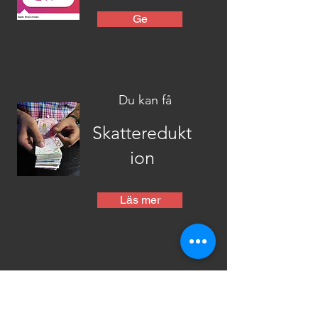
Ge
Du kan få
Skatteredukt
ion
Läs mer
Tidningen
Trons Gnista