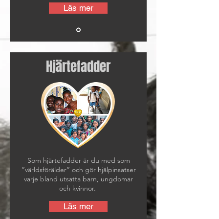
Läs mer
Hjärtefadder
Som hjärtefadder är du med som
”världsförälder” och gör hjälpinsatser
varje bland utsatta barn, ungdomar
och kvinnor.
Läs mer